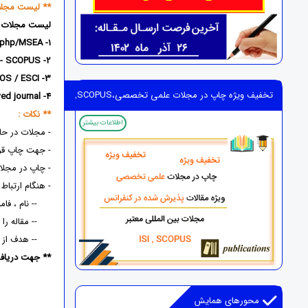
** لیست مجلا
لیست مجلات در 
.php/MSEA
1- philstat.org.ph/
2- Turkish Journal of Computer and Mathematics Education - (TURCOMAT)- SCOPUS
3- Information Technology In Industry- WOS / ESCI
تخفیف ویژه چاپ در مجلات علمی تخصصی،ISI,SCOPUS
4- Electronic, scientific, peer-reviewed journal
** نکات :
اطلاعات بیشتر
- مجلات در حال
- جهت چاپ قر
- چاپ در مجلا
- هنگام ارتباط 
-- نام ، فامی
-- مقاله را ا
-- هدف از چاپ
** جهت دریا
محورهای همایش