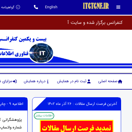
English
گواهینامه 
صفحه اصلی
ثبت نام در همایش
درباره همایش
مزایای 
آخرین فرصت ارسال مقالات : 26 آذر ماه 1402
اطلاعیه 9 - چاپ مقاله در مجلات معتبر بین المللی ISI , SCOPUS
اطلاعات بیشتر
پژوهشگرانی که
شماره واتساپ گ