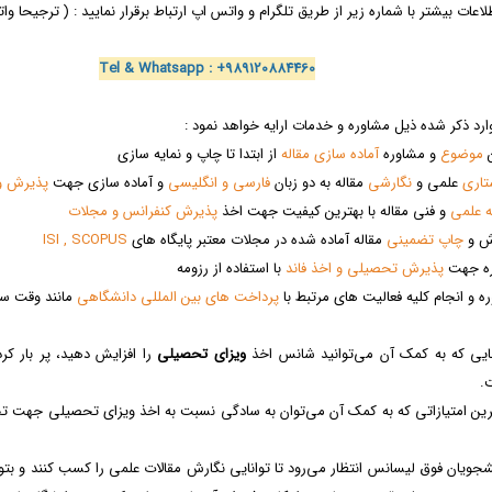
ت بیشتر با شماره زیر از طریق تلگرام و واتس اپ ارتباط برقرار نمایید : ( ترجیحا وا
Tel & Whatsapp : +989120884460
ارد ذکر شده ذیل مشاوره و خدمات ارایه خواهد نمود :
موضوع
و مشاوره
آماده سازی مقاله
از ابتدا تا چاپ و نمایه سازی
تاری
علمی و
نگارشی
مقاله به دو زبان
فارسی و انگلیسی
و آماده سازی جهت
پذیرش و
 علمی
و فنی مقاله با بهترین کیفیت جهت اخذ
پذیرش کنفرانس و مجلات
 و
چاپ تضمینی
مقاله آماده شده در مجلات معتبر پایگاه های
ISI , SCOPUS
 جهت
پذیرش تحصیلی و اخذ فاند
با استفاده از رزومه
نجام کلیه فعالیت های مرتبط با
پرداخت های بین المللی دانشگاهی
مانند وقت سفا
هایی که به کمک آن می‌توانید شانس اخذ
ویزای تحصیلی
را افزایش دهید، پر بار کر
.
ترین امتیازاتی که به کمک آن می‌‌توان به سادگی نسبت به اخذ ویزای تحصیلی جهت تحص
نشجویان فوق لیسانس انتظار می‌رود تا توانایی نگارش مقالات علمی را کسب کنند و بتوانند