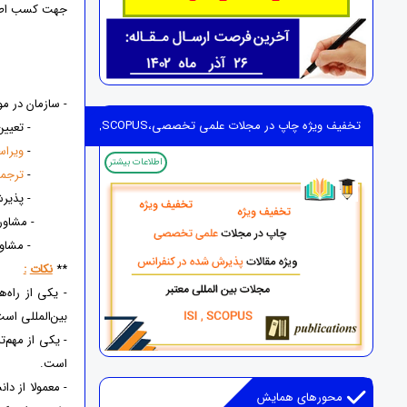
جهت کسب اطلاعا
- سازمان در مو
تخفیف ویژه چاپ در مجلات علمی تخصصی،ISI,SCOPUS
- تعیین
-
ویراس
اطلاعات بیشتر
-
ترجمه
- پذیرش
- مشاوره
- مشاوره و ا
**
نکات
:
- یکی از راه‌
بین‌المللی است
- یکی از مهم‌
است.
- معمولا از دا
محورهای همایش