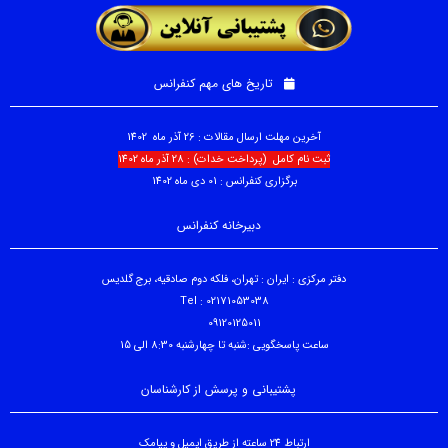
تاریخ های مهم کنفرانس
آخرین مهلت ارسال مقالات : 26 آذر ماه 1402
ثبت نام کامل (پرداخت خدات) : 28 آذر ماه 1402
برگزاری کنفرانس : 01 دی ماه 1402
دبیرخانه کنفرانس
دفتر مرکزی : ایران : تهران، فلکه دوم صادقیه، برج گلدیس
Tel : 02171053038
09120125011
ساعت پاسخگویی :شنبه تا چهارشنبه 8:30 الی 15
پشتیبانی و پرسش از کارشناسان
ارتباط 24 ساعته از طریق ایمیل و پیامک